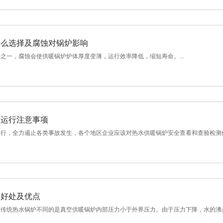
怎么选择及腐蚀对锅炉影响
之一，腐蚀会使供暖锅炉炉体厚度变薄，运行效率降低，缩短寿命。...
及运行注意事项
行，全力遏止各类事故发生，各个地区企业应该对热水供暖锅炉安全查看和查验检测作业
炉好处及优点
传统热水锅炉不同的是真空供暖锅炉内部压力小于外界压力。由于压力下降，水的沸点