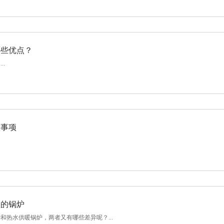
哪些优点？
.
意事项
型的锅炉
和热水供暖锅炉，两者又有哪些差异呢？...