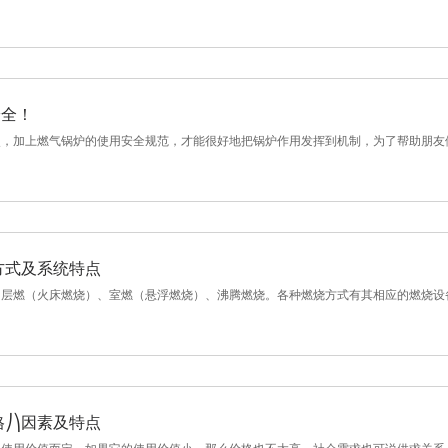
安全！
，加上燃气锅炉的使用安全规范，才能很好地把锅炉作用发挥到机制，为了帮助朋友们更
烧方式及系统特点
层燃（火床燃烧）、室燃（悬浮燃烧）、沸腾燃烧。各种燃烧方式有其相应的燃烧设备。
格⎠⎞因素及特点