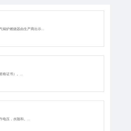
炉燃烧器由生产商出示...
证书）。...
压，水随和。...